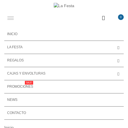
0
Toggle
navigation
INICIO
LA FESTA
REGALOS
CAJAS Y ENVOLTURAS
SALE!
PROMOCIONES
NEWS
CONTACTO
Inicio